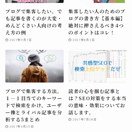
ブログで集客したい。で
集客したい人のためのブ
も記事を書くのが大変・
ログの書き方【基本編】
めんどくさい人向けの考
絶対に押さえるべき4つ
え方の例
のポイントはコレ！
2017年9月7日
2017年8月3日
ブログで集客する方法。
読者の心を掴む記事と
１－１目当てのキーワー
は？SEO対策をする本当
ドで検索をかけ、ユーザ
の意味・効果についてお
ー像とライバル記事を分
話します。
析する5まとめ
2017年7月18日
2017年4月15日