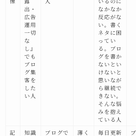
像
露
人
いるのに
出・
なかなか
広告
反応がな
運用
い。書く
一切
ネタに困
な
ってい
し』
る。ブロ
でも
グを書か
ブロ
ないとい
グ集
けないと
客を
思いなが
した
ら継続で
い人
きない。
そんな悩
みを抱え
ている人
記
知識
ブログで
薄く
毎日更新