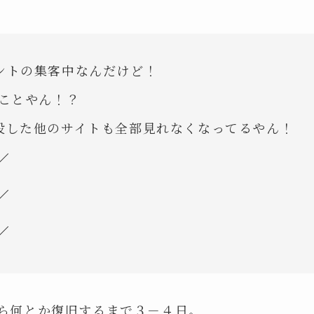
ントの集客中なんだけど！
てことやん！？
設した他のサイトも全部見れなくなってるやん！
／
／
／
ら何とか復旧するまで３－４日。